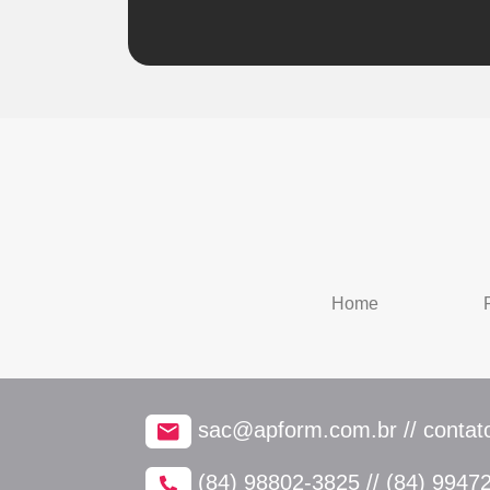
Home
sac@apform.com.br // conta
(84) 98802-3825 // (84) 9947