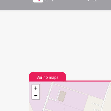
Ver no maps
+
−