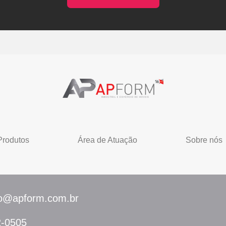
Produtos
Área de Atuação
Sobre nós
to@apform.com.br
2-0505