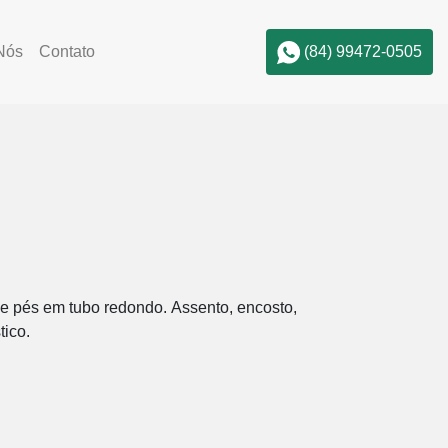
(84) 99472-0505
Nós
Contato
e pés em tubo redondo. Assento, encosto,
tico.